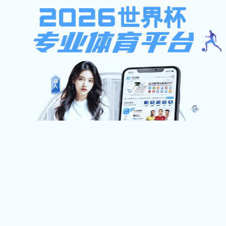
红足1世2站
欢迎访问
首页
红足1世2站概况
师资队伍
教育
校友天地