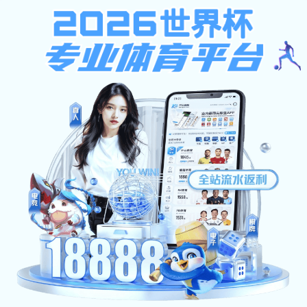
红足1世2站
欢迎访问
首页
红足1世2站概况
师资队伍
教育
校友天地