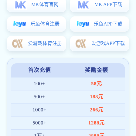
短短一小时里，汪老师仅凭一部手机，就把剪映的
音乐精准踩点、画中画分身特效、一键智能抠图、梦
的“大白话”，让在场同学鼓掌赞叹“原来电影感大片离
讲到模板剪辑时，汪老师现场即兴创作，剪出一条
情。互动环节更是热闹，汪老师走到同学们中间，手把
起彼伏。
老师的讲座赢得同学们的热情鼓掌，讲座最后，汪
洒满肩头，手握新解锁的剪辑技能，传媒学子们的心里
这场干货满满的讲座，让大家真切见识到了手机
和剪辑传递心声，让新闻传播的画卷更加多姿多彩。（